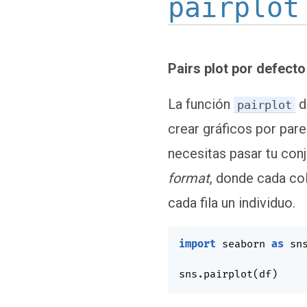
pairplot
Pairs plot por defecto
La función
d
pairplot
crear gráficos por par
necesitas pasar tu con
format
, donde cada co
cada fila un individuo.
import
 seaborn 
as
 sns
sns
.
pairplot
(
df
)