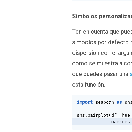
Símbolos personaliza
Ten en cuenta que pued
símbolos por defecto d
dispersión con el arg
como se muestra a con
que puedes pasar una
esta función.
import
 seaborn 
as
 sns
sns
.
pairplot
(
df
,
 hue
             markers