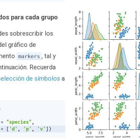
dos para cada grupo
es sobrescribir los
el gráfico de
umento
, tal y
markers
tinuación. Recuerda
selección de símbolos
a


 
=
"species"
,
 
=
[
'd'
,
'p'
,
'v'
]
)