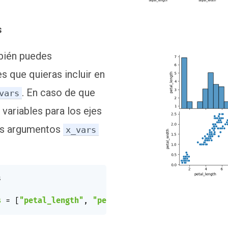
s
bién puedes
es que quieras incluir en
. En caso de que
vars
s variables para los ejes
los argumentos
x_vars


s
=
[
"petal_length"
,
"petal_width"
]
)