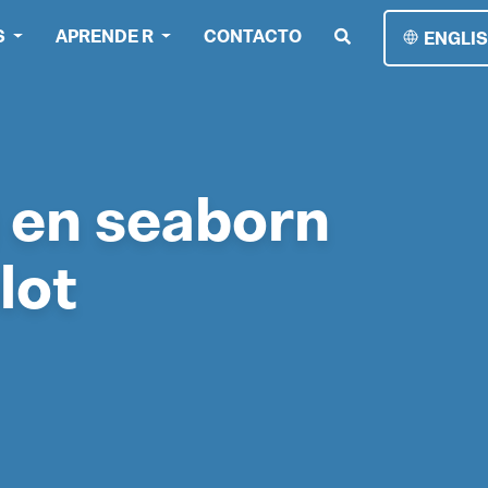
S
APRENDE R
CONTACTO
ENGLI
) en seaborn
lot