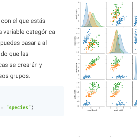
 con el que estás
a variable categórica
puedes pasarla al
odo que las
cas se crearán y
sos grupos.


 
=
"species"
)