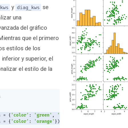
y
se
_kws
diag_kws
lizar una
anzada del gráfico
Mientras que el primero
os estilos de los
inferior y superior, el
lizar el estilo de la


s 
=
{
'color'
:
'green'
,
'marker'
:
's'
}
,
s 
=
{
'color'
:
'orange'
}
)