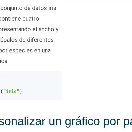
conjunto de datos iris
 contiene cuatro
presentando el ancho y
sépalos de diferentes
por especies en una
ica.


t
(
"iris"
)
sonalizar un gráfico por 