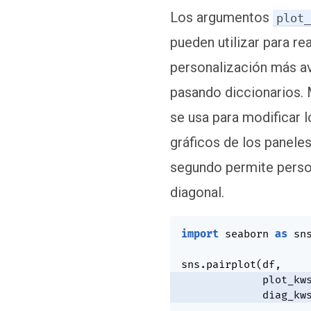
Los argumentos
plot
pueden utilizar para rea
personalización más av
pasando diccionarios. 
se usa para modificar l
gráficos de los paneles 
segundo permite persona
diagonal.
import
 seaborn 
as
 sns
sns
.
pairplot
(
df
,
             plot_kw
             diag_kw