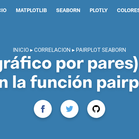
CIO
MATPLOTLIB
SEABORN
PLOTLY
COLORE
INICIO
CORRELACION
PAIRPLOT SEABORN
(gráfico por pares
n la función pairp