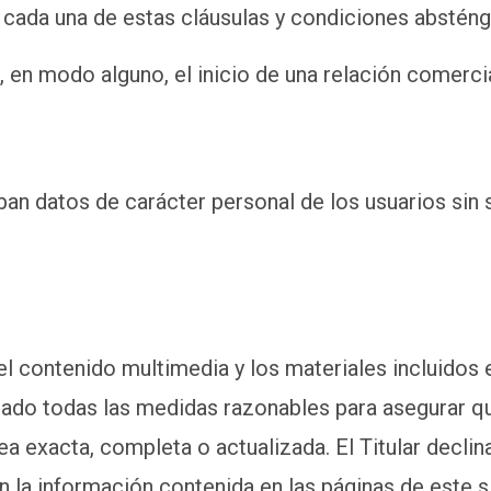
cada una de estas cláusulas y condiciones absténga
en modo alguno, el inicio de una relación comercial
ban datos de carácter personal de los usuarios sin
 el contenido multimedia y los materiales incluidos
omado todas las medidas razonables para asegurar q
sea exacta, completa o actualizada. El Titular decl
n la información contenida en las páginas de este s