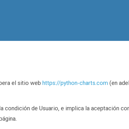
pera el sitio web
https://python-charts.com
(en adel
 la condición de Usuario, e implica la aceptación co
página.