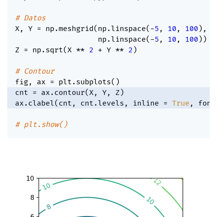
# Datos
X
,
 Y 
=
 np
.
meshgrid
(
np
.
linspace
(
-
5
,
10
,
100
)
,
                   np
.
linspace
(
-
5
,
10
,
100
)
)
Z 
=
 np
.
sqrt
(
X 
**
2
+
 Y 
**
2
)
# Contour
fig
,
 ax 
=
 plt
.
subplots
(
)
cnt 
=
 ax
.
contour
(
X
,
 Y
,
 Z
)
ax
.
clabel
(
cnt
,
 cnt
.
levels
,
 inline 
=
True
,
 font
# plt.show()