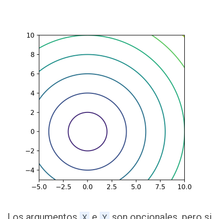
Los argumentos
e
son opcionales, pero si
X
Y