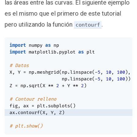
las áreas entre las curvas. El siguiente ejemplo
es el mismo que el primero de este tutorial
pero utilizando la función
.
contourf
import
 numpy 
as
import
 matplotlib
.
pyplot 
as
 plt

# Datos
X
,
 Y 
=
 np
.
meshgrid
(
np
.
linspace
(
-
5
,
10
,
100
)
,
                   np
.
linspace
(
-
5
,
10
,
100
)
)
Z 
=
 np
.
sqrt
(
X 
**
2
+
 Y 
**
2
)
# Contour relleno
fig
,
 ax 
=
 plt
.
subplots
(
)
ax
.
contourf
(
X
,
 Y
,
 Z
)
# plt.show()