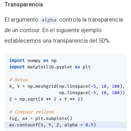
Transparencia
El argumento
controla la transparencia
alpha
de un contour. En el siguiente ejemplo
establecemos una transparencia del 50%.
import
 numpy 
as
import
 matplotlib
.
pyplot 
as
 plt

# Datos
X
,
 Y 
=
 np
.
meshgrid
(
np
.
linspace
(
-
5
,
10
,
100
)
,
                   np
.
linspace
(
-
5
,
10
,
100
)
)
Z 
=
 np
.
sqrt
(
X 
**
2
+
 Y 
**
2
)
# Contour relleno
fig
,
 ax 
=
 plt
.
subplots
(
)
ax
.
contourf
(
X
,
 Y
,
 Z
,
 alpha 
=
0.5
)