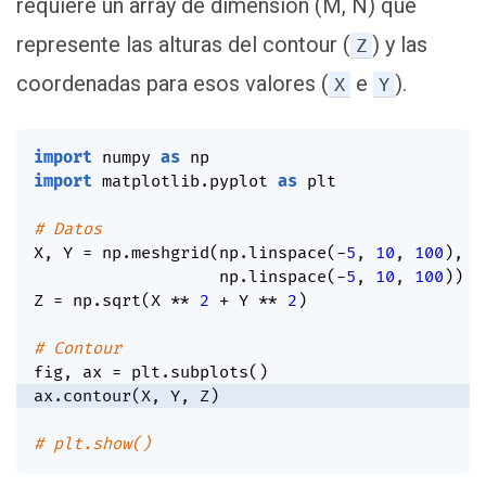
requiere un array de dimensión (M, N) que
represente las alturas del contour (
) y las
Z
coordenadas para esos valores (
e
).
X
Y
import
 numpy 
as
import
 matplotlib
.
pyplot 
as
 plt

# Datos
X
,
 Y 
=
 np
.
meshgrid
(
np
.
linspace
(
-
5
,
10
,
100
)
,
                   np
.
linspace
(
-
5
,
10
,
100
)
)
Z 
=
 np
.
sqrt
(
X 
**
2
+
 Y 
**
2
)
# Contour
fig
,
 ax 
=
 plt
.
subplots
(
)
ax
.
contour
(
X
,
 Y
,
 Z
)
# plt.show()