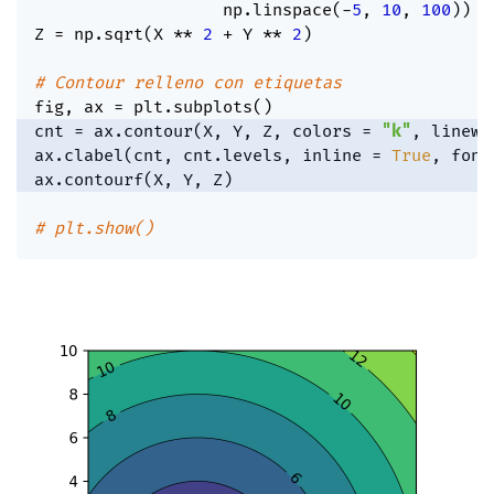
                   np
.
linspace
(
-
5
,
10
,
100
)
)
Z 
=
 np
.
sqrt
(
X 
**
2
+
 Y 
**
2
)
# Contour relleno con etiquetas
fig
,
 ax 
=
 plt
.
subplots
(
)
cnt 
=
 ax
.
contour
(
X
,
 Y
,
 Z
,
 colors 
=
"k"
,
 linewi
ax
.
clabel
(
cnt
,
 cnt
.
levels
,
 inline 
=
True
,
 font
ax
.
contourf
(
X
,
 Y
,
 Z
)
# plt.show()