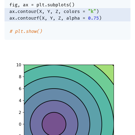
fig
,
 ax 
=
 plt
.
subplots
(
)
ax
.
contour
(
X
,
 Y
,
 Z
,
 colors 
=
"k"
)
ax
.
contourf
(
X
,
 Y
,
 Z
,
 alpha 
=
0.75
)
# plt.show()