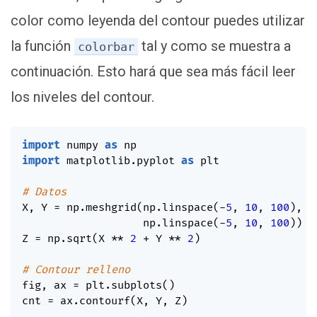
color como leyenda del contour puedes utilizar
la función
tal y como se muestra a
colorbar
continuación. Esto hará que sea más fácil leer
los niveles del contour.
import
 numpy 
as
import
 matplotlib
.
pyplot 
as
 plt

# Datos
X
,
 Y 
=
 np
.
meshgrid
(
np
.
linspace
(
-
5
,
10
,
100
)
,
                   np
.
linspace
(
-
5
,
10
,
100
)
)
Z 
=
 np
.
sqrt
(
X 
**
2
+
 Y 
**
2
)
# Contour relleno
fig
,
 ax 
=
 plt
.
subplots
(
)
cnt 
=
 ax
.
contourf
(
X
,
 Y
,
 Z
)