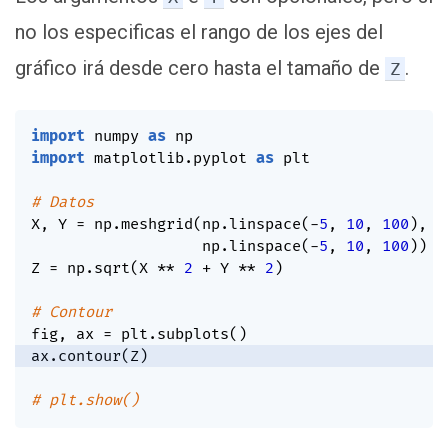
no los especificas el rango de los ejes del
gráfico irá desde cero hasta el tamaño de
.
Z
import
 numpy 
as
import
 matplotlib
.
pyplot 
as
 plt

# Datos
X
,
 Y 
=
 np
.
meshgrid
(
np
.
linspace
(
-
5
,
10
,
100
)
,
                   np
.
linspace
(
-
5
,
10
,
100
)
)
Z 
=
 np
.
sqrt
(
X 
**
2
+
 Y 
**
2
)
# Contour
fig
,
 ax 
=
 plt
.
subplots
(
)
ax
.
contour
(
Z
)
# plt.show()