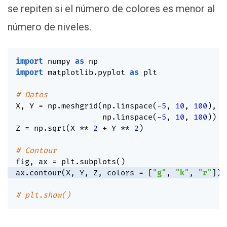
se repiten si el número de colores es menor al
número de niveles.
import
 numpy 
as
import
 matplotlib
.
pyplot 
as
 plt

# Datos
X
,
 Y 
=
 np
.
meshgrid
(
np
.
linspace
(
-
5
,
10
,
100
)
,
                   np
.
linspace
(
-
5
,
10
,
100
)
)
Z 
=
 np
.
sqrt
(
X 
**
2
+
 Y 
**
2
)
# Contour
fig
,
 ax 
=
 plt
.
subplots
(
)
ax
.
contour
(
X
,
 Y
,
 Z
,
 colors 
=
[
"g"
,
"k"
,
"r"
]
)
# plt.show()