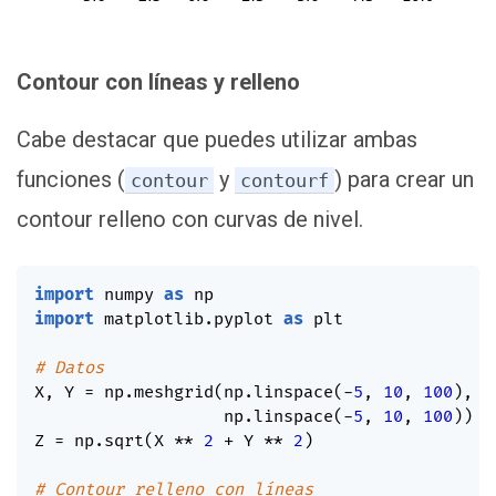
Contour con líneas y relleno
Cabe destacar que puedes utilizar ambas
funciones (
y
) para crear un
contour
contourf
contour relleno con curvas de nivel.
import
 numpy 
as
import
 matplotlib
.
pyplot 
as
 plt

# Datos
X
,
 Y 
=
 np
.
meshgrid
(
np
.
linspace
(
-
5
,
10
,
100
)
,
                   np
.
linspace
(
-
5
,
10
,
100
)
)
Z 
=
 np
.
sqrt
(
X 
**
2
+
 Y 
**
2
)
# Contour relleno con líneas