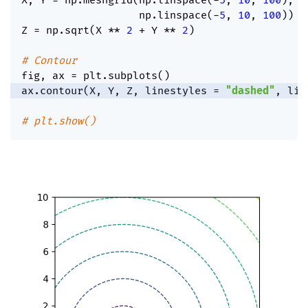
X
,
 Y 
=
 np
.
meshgrid
(
np
.
linspace
(
-
5
,
10
,
100
)
,
                   np
.
linspace
(
-
5
,
10
,
100
)
)
Z 
=
 np
.
sqrt
(
X 
**
2
+
 Y 
**
2
)
# Contour
fig
,
 ax 
=
 plt
.
subplots
(
)
ax
.
contour
(
X
,
 Y
,
 Z
,
 linestyles 
=
"dashed"
,
 lin
# plt.show()