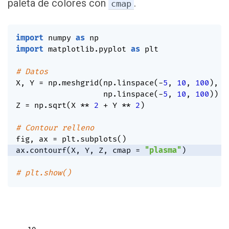
paleta de colores con
.
cmap
import
 numpy 
as
import
 matplotlib
.
pyplot 
as
 plt

# Datos
X
,
 Y 
=
 np
.
meshgrid
(
np
.
linspace
(
-
5
,
10
,
100
)
,
                   np
.
linspace
(
-
5
,
10
,
100
)
)
Z 
=
 np
.
sqrt
(
X 
**
2
+
 Y 
**
2
)
# Contour relleno
fig
,
 ax 
=
 plt
.
subplots
(
)
ax
.
contourf
(
X
,
 Y
,
 Z
,
 cmap 
=
"plasma"
)
# plt.show()