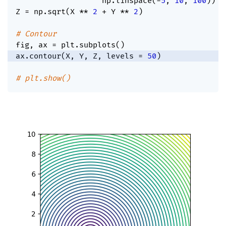
                   np
.
linspace
(
-
5
,
10
,
100
)
)
Z 
=
 np
.
sqrt
(
X 
**
2
+
 Y 
**
2
)
# Contour
fig
,
 ax 
=
 plt
.
subplots
(
)
ax
.
contour
(
X
,
 Y
,
 Z
,
 levels 
=
50
)
# plt.show()