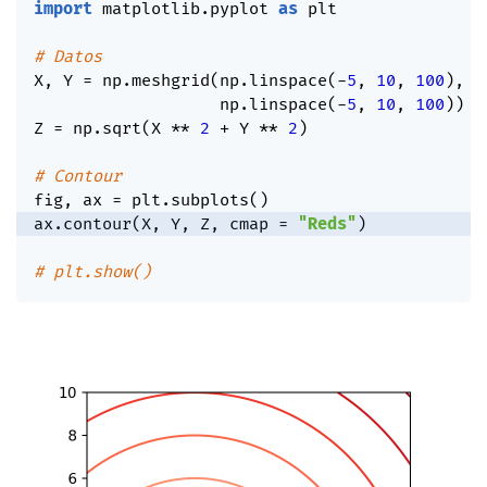
import
 matplotlib
.
pyplot 
as
 plt

# Datos
X
,
 Y 
=
 np
.
meshgrid
(
np
.
linspace
(
-
5
,
10
,
100
)
,
                   np
.
linspace
(
-
5
,
10
,
100
)
)
Z 
=
 np
.
sqrt
(
X 
**
2
+
 Y 
**
2
)
# Contour
fig
,
 ax 
=
 plt
.
subplots
(
)
ax
.
contour
(
X
,
 Y
,
 Z
,
 cmap 
=
"Reds"
)
# plt.show()