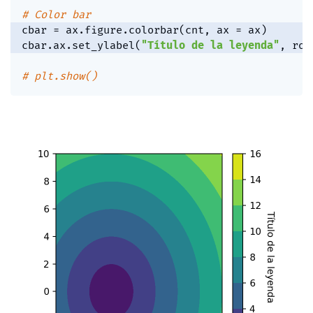
# Color bar
cbar 
=
 ax
.
figure
.
colorbar
(
cnt
,
 ax 
=
 ax
)
cbar
.
ax
.
set_ylabel
(
"Título de la leyenda"
,
 rot
# plt.show()