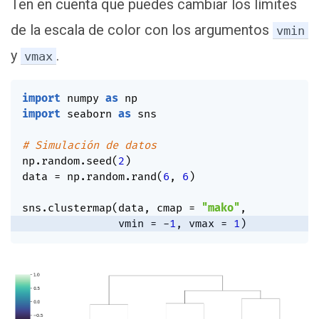
Ten en cuenta que puedes cambiar los límites
de la escala de color con los argumentos
vmin
y
.
vmax
import
 numpy 
as
import
 seaborn 
as
 sns

# Simulación de datos
np
.
random
.
seed
(
2
)
data 
=
 np
.
random
.
rand
(
6
,
6
)
sns
.
clustermap
(
data
,
 cmap 
=
"mako"
,
               vmin 
=
-
1
,
 vmax 
=
1
)