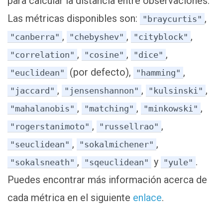
para calcular la distancia entre observaciones.
Las métricas disponibles son:
,
"braycurtis"
,
,
,
"canberra"
"chebyshev"
"cityblock"
,
,
,
"correlation"
"cosine"
"dice"
(por defecto),
,
"euclidean"
"hamming"
,
,
,
"jaccard"
"jensenshannon"
"kulsinski"
,
,
,
"mahalanobis"
"matching"
"minkowski"
,
,
"rogerstanimoto"
"russellrao"
,
,
"seuclidean"
"sokalmichener"
,
y
.
"sokalsneath"
"sqeuclidean"
"yule"
Puedes encontrar más información acerca de
cada métrica en el siguiente
enlace
.