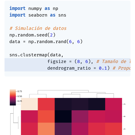
import
 numpy 
as
import
 seaborn 
as
 sns

# Simulación de datos
np
.
random
.
seed
(
2
)
data 
=
 np
.
random
.
rand
(
6
,
6
)
sns
.
clustermap
(
data
,
              figsize 
=
(
8
,
6
)
,
# Tamaño de la
              dendrogram_ratio 
=
0.1
)
# Propor