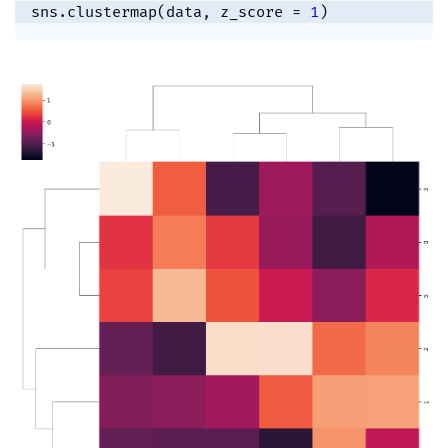
sns
.
clustermap
(
data
,
 z_score 
=
1
)