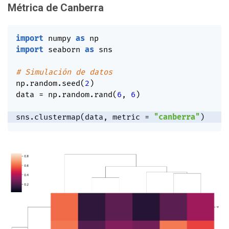
Métrica de Canberra
import
 numpy 
as
import
 seaborn 
as
 sns

# Simulación de datos
np
.
random
.
seed
(
2
)
data 
=
 np
.
random
.
rand
(
6
,
6
)
sns
.
clustermap
(
data
,
 metric 
=
"canberra"
)