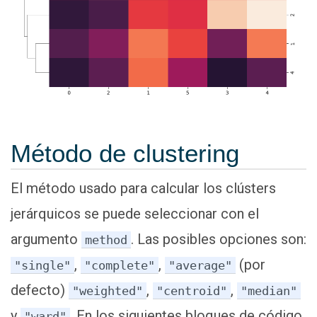
Método de clustering
El método usado para calcular los clústers
jerárquicos se puede seleccionar con el
argumento
. Las posibles opciones son:
method
,
,
(por
"single"
"complete"
"average"
defecto)
,
,
"weighted"
"centroid"
"median"
y
. En los siguientes bloques de código
"ward"