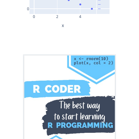
0
0
2
4
x