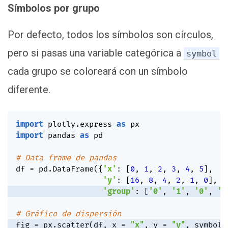
Símbolos por grupo
Por defecto, todos los símbolos son círculos,
pero si pasas una variable categórica a
symbol
cada grupo se coloreará con un símbolo
diferente.
import
 plotly
.
express 
as
import
 pandas 
as
 pd

# Data frame de pandas
df 
=
 pd
.
DataFrame
(
{
'x'
:
[
0
,
1
,
2
,
3
,
4
,
5
]
,
'y'
:
[
16
,
8
,
4
,
2
,
1
,
0
]
,
'group'
:
[
'0'
,
'1'
,
'0'
,
'1
# Gráfico de dispersión
fig 
=
 px
.
scatter
(
df
,
 x 
=
"x"
,
 y 
=
"y"
,
 symbol 