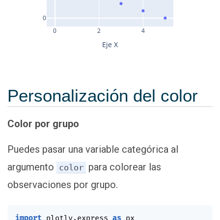
0
0
2
4
Eje X
Personalización del color
Color por grupo
Puedes pasar una variable categórica al
argumento
para colorear las
color
observaciones por grupo.
import
 plotly
.
express 
as