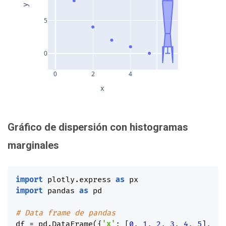
y
5
0
0
2
4
x
Gráfico de dispersión con histogramas
marginales
import
 plotly
.
express 
as
import
 pandas 
as
 pd

# Data frame de pandas
df 
=
 pd
.
DataFrame
(
{
'x'
:
[
0
,
1
,
2
,
3
,
4
,
5
]
,