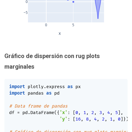
0
−5
0
5
x
Gráfico de dispersión con rug plots
marginales
import
 plotly
.
express 
as
import
 pandas 
as
 pd

# Data frame de pandas
df 
=
 pd
.
DataFrame
(
{
'x'
:
[
0
,
1
,
2
,
3
,
4
,
5
]
,
'y'
:
[
16
,
8
,
4
,
2
,
1
,
0
]
}
)