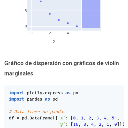
5
0
0
2
4
x
Gráfico de dispersión con gráficos de violín
marginales
import
 plotly
.
express 
as
import
 pandas 
as
 pd

# Data frame de pandas
df 
=
 pd
.
DataFrame
(
{
'x'
:
[
0
,
1
,
2
,
3
,
4
,
5
]
,
'y'
:
[
16
,
8
,
4
,
2
,
1
,
0
]
}
)