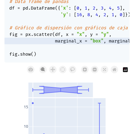
# Data frame de pandas
df 
=
 pd
.
DataFrame
(
{
'x'
:
[
0
,
1
,
2
,
3
,
4
,
5
]
,
'y'
:
[
16
,
8
,
4
,
2
,
1
,
0
]
}
)
# Gráfico de dispersión con gráficos de caja m
fig 
=
 px
.
scatter
(
df
,
 x 
=
"x"
,
 y 
=
"y"
,
                 marginal_x 
=
"box"
,
 marginal_
fig
.
show
(
)
15
10