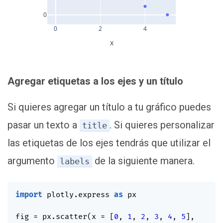
0
0
2
4
x
Agregar etiquetas a los ejes y un título
Si quieres agregar un título a tu gráfico puedes
pasar un texto a
. Si quieres personalizar
title
las etiquetas de los ejes tendrás que utilizar el
argumento
de la siguiente manera.
labels
import
 plotly
.
express 
as
 px

fig 
=
 px
.
scatter
(
x 
=
[
0
,
1
,
2
,
3
,
4
,
5
]
,