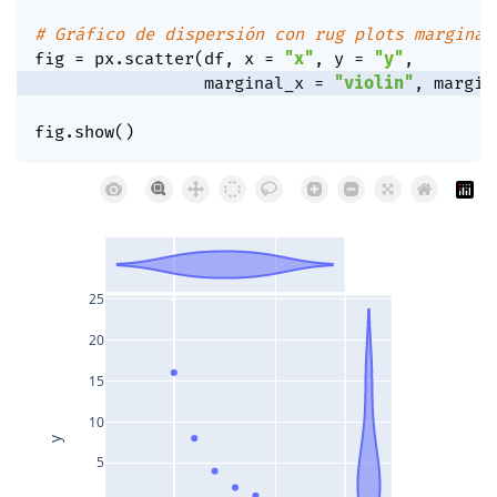
# Gráfico de dispersión con rug plots marginal
fig 
=
 px
.
scatter
(
df
,
 x 
=
"x"
,
 y 
=
"y"
,
                 marginal_x 
=
"violin"
,
 margin
fig
.
show
(
)
25
20
15
10
y
5