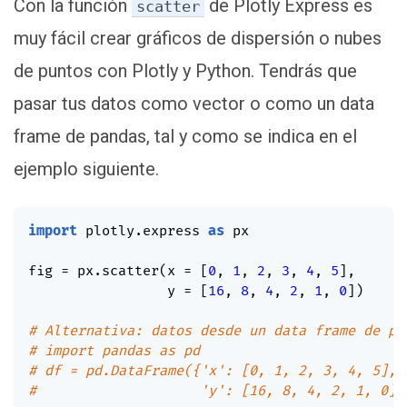
Con la función
de Plotly Express es
scatter
muy fácil crear gráficos de dispersión o nubes
de puntos con Plotly y Python. Tendrás que
pasar tus datos como vector o como un data
frame de pandas, tal y como se indica en el
ejemplo siguiente.
import
 plotly
.
express 
as
 px

fig 
=
 px
.
scatter
(
x 
=
[
0
,
1
,
2
,
3
,
4
,
5
]
,
                 y 
=
[
16
,
8
,
4
,
2
,
1
,
0
]
)
# Alternativa: datos desde un data frame de pa
# import pandas as pd
# df = pd.DataFrame({'x': [0, 1, 2, 3, 4, 5],
#                    'y': [16, 8, 4, 2, 1, 0]}