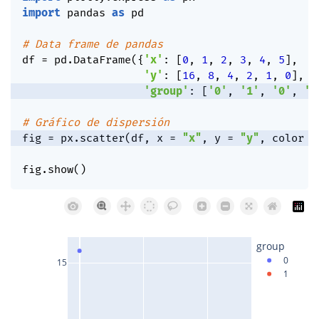
import
 pandas 
as
 pd

# Data frame de pandas
df 
=
 pd
.
DataFrame
(
{
'x'
:
[
0
,
1
,
2
,
3
,
4
,
5
]
,
'y'
:
[
16
,
8
,
4
,
2
,
1
,
0
]
,
'group'
:
[
'0'
,
'1'
,
'0'
,
'1
# Gráfico de dispersión
fig 
=
 px
.
scatter
(
df
,
 x 
=
"x"
,
 y 
=
"y"
,
 color 
=
fig
.
show
(
)
group
0
15
1