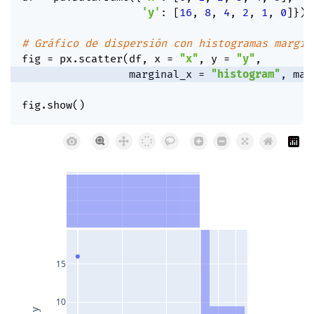
'y'
:
[
16
,
8
,
4
,
2
,
1
,
0
]
}
)
# Gráfico de dispersión con histogramas margin
fig 
=
 px
.
scatter
(
df
,
 x 
=
"x"
,
 y 
=
"y"
,
                 marginal_x 
=
"histogram"
,
 mar
fig
.
show
(
)
15
10
y