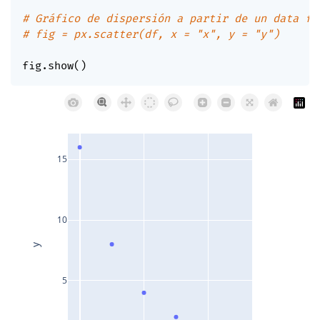
# Gráfico de dispersión a partir de un data fr
# fig = px.scatter(df, x = "x", y = "y")
fig
.
show
(
)
15
10
y
5