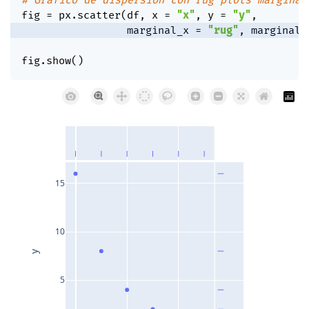
# Gráfico de dispersión con rug plots marginal
fig 
=
 px
.
scatter
(
df
,
 x 
=
"x"
,
 y 
=
"y"
,
                 marginal_x 
=
"rug"
,
 marginal_
fig
.
show
(
)
15
10
y
5