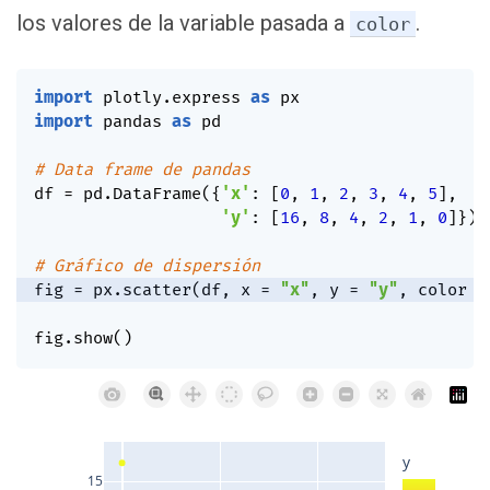
los valores de la variable pasada a
.
color
import
 plotly
.
express 
as
import
 pandas 
as
 pd

# Data frame de pandas
df 
=
 pd
.
DataFrame
(
{
'x'
:
[
0
,
1
,
2
,
3
,
4
,
5
]
,
'y'
:
[
16
,
8
,
4
,
2
,
1
,
0
]
}
)
# Gráfico de dispersión
fig 
=
 px
.
scatter
(
df
,
 x 
=
"x"
,
 y 
=
"y"
,
 color 
=
fig
.
show
(
)
y
15