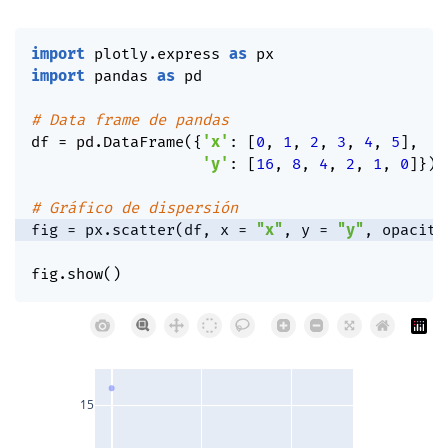
import
 plotly
.
express 
as
import
 pandas 
as
 pd

# Data frame de pandas
df 
=
 pd
.
DataFrame
(
{
'x'
:
[
0
,
1
,
2
,
3
,
4
,
5
]
,
'y'
:
[
16
,
8
,
4
,
2
,
1
,
0
]
}
)
# Gráfico de dispersión
fig 
=
 px
.
scatter
(
df
,
 x 
=
"x"
,
 y 
=
"y"
,
 opacity
fig
.
show
(
)
15