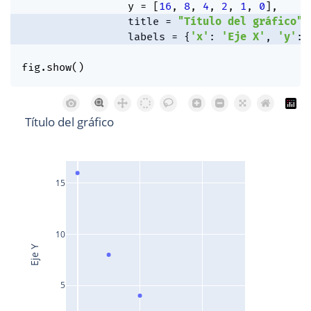
                 y 
=
[
16
,
8
,
4
,
2
,
1
,
0
]
,
                 title 
=
"Título del gráfico"
,
                 labels 
=
{
'x'
:
'Eje X'
,
'y'
:
'
fig
.
show
(
)
Título del gráfico
15
10
Eje Y
5