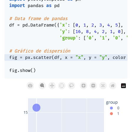
import
 pandas 
as
 pd

# Data frame de pandas
df 
=
 pd
.
DataFrame
(
{
'x'
:
[
0
,
1
,
2
,
3
,
4
,
5
]
,
'y'
:
[
16
,
8
,
4
,
2
,
1
,
0
]
,
'group'
:
[
'0'
,
'1'
,
'0'
,
'1
# Gráfico de dispersión
fig 
=
 px
.
scatter
(
df
,
 x 
=
"x"
,
 y 
=
"y"
,
 color 
=
fig
.
show
(
)
group
0
15
1