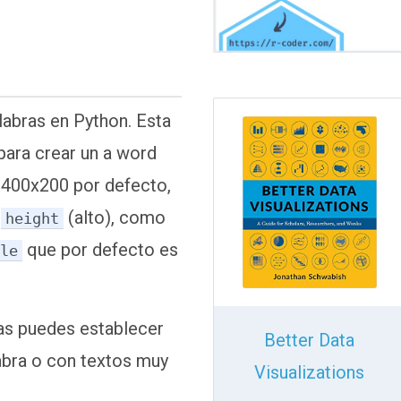
labras en Python. Esta
para crear un a word
á 400x200 por defecto,
y
(alto), como
height
que por defecto es
ale
das puedes establecer
Better Data
labra o con textos muy
Visualizations