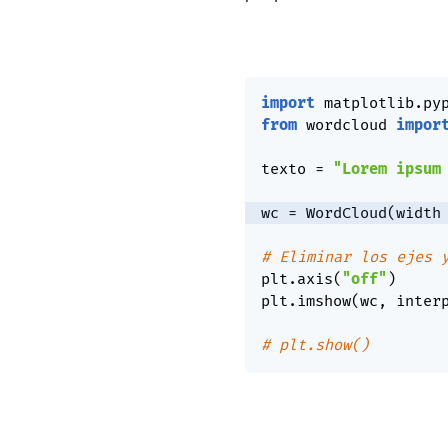
import
 matplotlib
.
py
from
 wordcloud 
impor
texto 
=
"Lorem ipsum
wc 
=
 WordCloud
(
width
# Eliminar los ejes 
plt
.
axis
(
"off"
)
plt
.
imshow
(
wc
,
 inter
# plt.show()