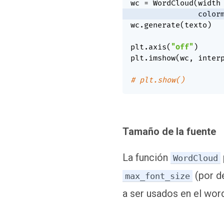
wc 
=
 WordCloud
(
width
               color
wc
.
generate
(
texto
)
plt
.
axis
(
"off"
)
plt
.
imshow
(
wc
,
 inter
# plt.show()
Tamaño de la fuente
La función
WordCloud
(por d
max_font_size
a ser usados en el wor