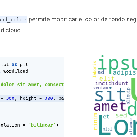
permite modificar el color de fondo ne
und_color
rd cloud.
plot 
as
t
 WordCloud

 dolor sit amet, consectetur adipiscing elit, sed 
 
=
300
,
 height 
=
300
,
 background_color 
=
"white"
)
polation 
=
"bilinear"
)