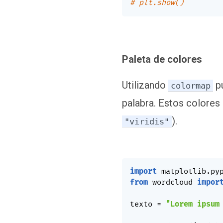
# plt.show()
Paleta de colores
Utilizando
pu
colormap
palabra. Estos colores
).
"viridis"
import
 matplotlib
.
py
from
 wordcloud 
impor
texto 
=
"Lorem ipsum