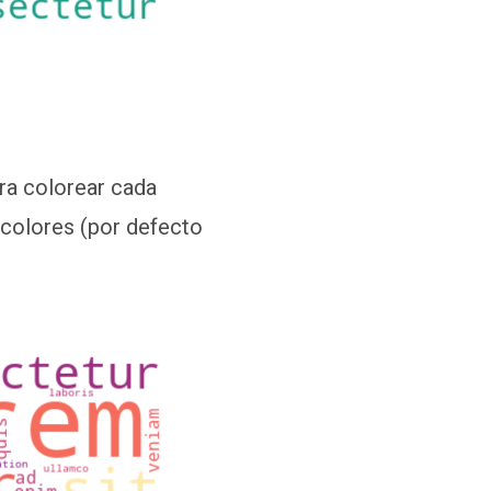
ara colorear cada
 colores (por defecto
do eiusmod tempor incididunt ut labore et dolore m