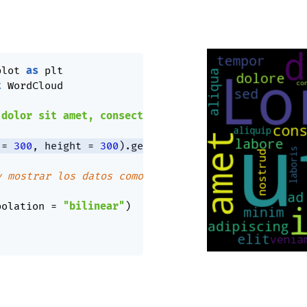
plot 
as
t
 WordCloud

 dolor sit amet, consectetur adipiscing elit, sed 
 
=
300
,
 height 
=
300
)
.
generate
(
texto
)
y mostrar los datos como imagen
polation 
=
"bilinear"
)