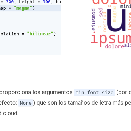
 
=
300
,
 height 
=
300
,
 background_color 
=
"white"
,
map 
=
"magma"
)
polation 
=
"bilinear"
)
proporciona los argumentos
(por d
min_font_size
efecto:
) que son los tamaños de letra más 
None
d cloud.