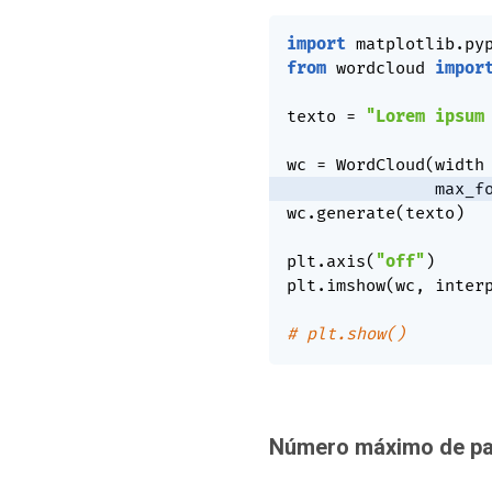
import
 matplotlib
.
py
from
 wordcloud 
impor
texto 
=
"Lorem ipsum
wc 
=
 WordCloud
(
width
               max_f
wc
.
generate
(
texto
)
plt
.
axis
(
"off"
)
plt
.
imshow
(
wc
,
 inter
# plt.show()
Número máximo de pa