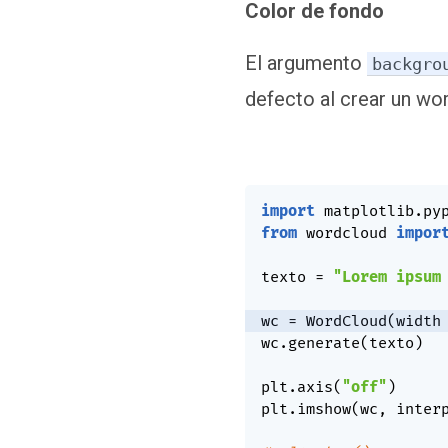
Color de fondo
El argumento
backgro
defecto al crear un wo
import
 matplotlib
.
py
from
 wordcloud 
impor
texto 
=
"Lorem ipsum
wc 
=
 WordCloud
(
width
wc
.
generate
(
texto
)
plt
.
axis
(
"off"
)
plt
.
imshow
(
wc
,
 inter