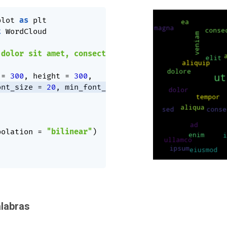
plot 
as
t
 WordCloud

 dolor sit amet, consectetur adipiscing elit, sed 
 
=
300
,
 height 
=
300
,
ont_size 
=
20
,
 min_font_size 
=
10
)
polation 
=
"bilinear"
)
labras