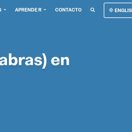
S
APRENDE R
CONTACTO
ENGLI
abras) en