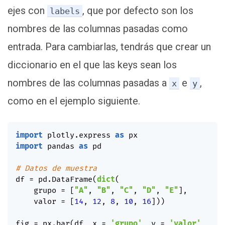
ejes con
, que por defecto son los
labels
nombres de las columnas pasadas como
entrada. Para cambiarlas, tendrás que crear un
diccionario en el que las keys sean los
nombres de las columnas pasadas a
e
,
x
y
como en el ejemplo siguiente.
import
 plotly
.
express 
as
import
 pandas 
as
 pd

# Datos de muestra
df 
=
 pd
.
DataFrame
(
dict
(
    grupo 
=
[
"A"
,
"B"
,
"C"
,
"D"
,
"E"
]
,
    valor 
=
[
14
,
12
,
8
,
10
,
16
]
)
)
fig 
=
 px
.
bar
(
df
,
 x 
=
'grupo'
,
 y 
=
'valor'
,