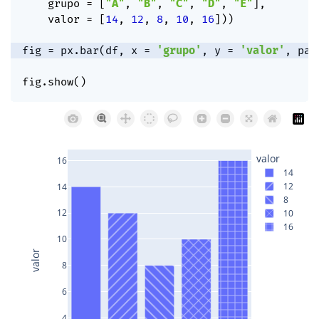
    grupo 
=
[
"A"
,
"B"
,
"C"
,
"D"
,
"E"
]
,
    valor 
=
[
14
,
12
,
8
,
10
,
16
]
)
)
fig 
=
 px
.
bar
(
df
,
 x 
=
'grupo'
,
 y 
=
'valor'
,
 pat
fig
.
show
(
)
valor
16
14
12
14
8
12
10
16
10
valor
8
6
4