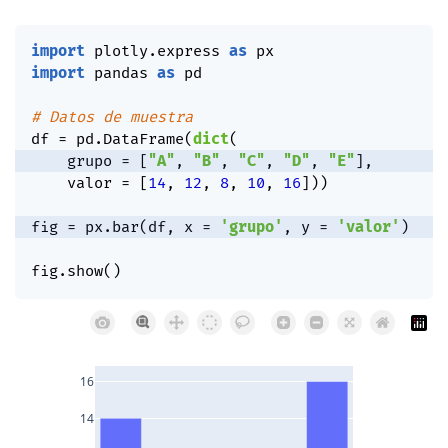
import
 plotly
.
express 
as
import
 pandas 
as
 pd

# Datos de muestra
df 
=
 pd
.
DataFrame
(
dict
(
    grupo 
=
[
"A"
,
"B"
,
"C"
,
"D"
,
"E"
]
,
    valor 
=
[
14
,
12
,
8
,
10
,
16
]
)
)
fig 
=
 px
.
bar
(
df
,
 x 
=
'grupo'
,
 y 
=
'valor'
)
fig
.
show
(
)
16
14