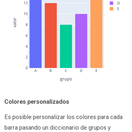
12
D
E
10
valor
8
6
4
2
0
A
B
C
D
E
grupo
Colores personalizados
Es posible personalizar los colores para cada
barra pasando un diccionario de grupos y