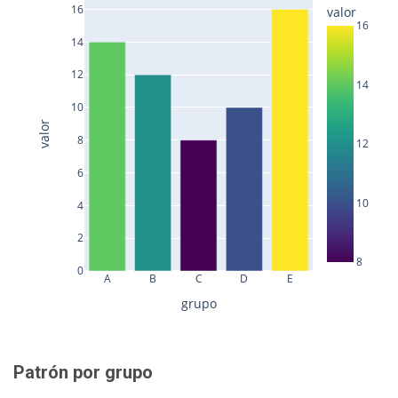
16
valor
16
14
12
14
10
valor
8
12
6
10
4
2
8
0
A
B
C
D
E
grupo
Patrón por grupo