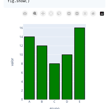
fig
.
show
(
)
16
14
12
10
valor
8
6
4
2
0
A
B
C
D
E
grupo