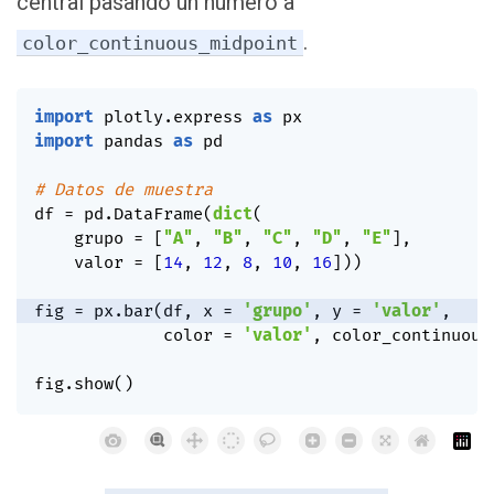
central pasando un número a
.
color_continuous_midpoint
import
 plotly
.
express 
as
import
 pandas 
as
 pd

# Datos de muestra
df 
=
 pd
.
DataFrame
(
dict
(
    grupo 
=
[
"A"
,
"B"
,
"C"
,
"D"
,
"E"
]
,
    valor 
=
[
14
,
12
,
8
,
10
,
16
]
)
)
fig 
=
 px
.
bar
(
df
,
 x 
=
'grupo'
,
 y 
=
'valor'
,
             color 
=
'valor'
,
 color_continuous
fig
.
show
(
)