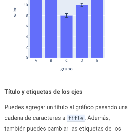
10
valor
8
6
4
2
0
A
B
C
D
E
grupo
Título y etiquetas de los ejes
Puedes agregar un título al gráfico pasando una
cadena de caracteres a
. Además,
title
también puedes cambiar las etiquetas de los