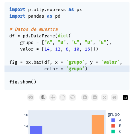
import
 plotly
.
express 
as
import
 pandas 
as
 pd

# Datos de muestra
df 
=
 pd
.
DataFrame
(
dict
(
    grupo 
=
[
"A"
,
"B"
,
"C"
,
"D"
,
"E"
]
,
    valor 
=
[
14
,
12
,
8
,
10
,
16
]
)
)
fig 
=
 px
.
bar
(
df
,
 x 
=
'grupo'
,
 y 
=
'valor'
,
             color 
=
'grupo'
)
fig
.
show
(
)
grupo
16
A
B
14
C