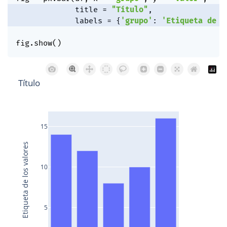
             title 
=
"Título"
,
             labels 
=
{
'grupo'
:
'Etiqueta de l
fig
.
show
(
)
Título
15
Etiqueta de los valores
10
5