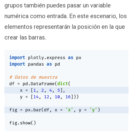
grupos también puedes pasar un variable
numérica como entrada. En este escenario, los
elementos representarán la posición en la que
crear las barras.
import
 plotly
.
express 
as
import
 pandas 
as
 pd

# Datos de muestra
df 
=
 pd
.
DataFrame
(
dict
(
    x 
=
[
1
,
2
,
4
,
5
]
,
    y 
=
[
14
,
12
,
10
,
16
]
)
)
fig 
=
 px
.
bar
(
df
,
 x 
=
'x'
,
 y 
=
'y'
)
fig
.
show
(
)