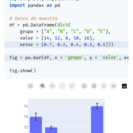
import
 pandas 
as
 pd

# Datos de muestra
df 
=
 pd
.
DataFrame
(
dict
(
    grupo 
=
[
"A"
,
"B"
,
"C"
,
"D"
,
"E"
]
,
    valor 
=
[
14
,
12
,
8
,
10
,
16
]
,
    error 
=
[
0.7
,
0.2
,
0.4
,
0.3
,
0.5
]
)
)
fig 
=
 px
.
bar
(
df
,
 x 
=
'grupo'
,
 y 
=
'valor'
,
 err
fig
.
show
(
)
16
14
12