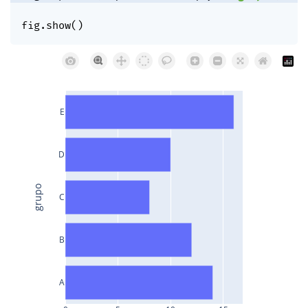
fig
.
show
(
)
E
D
grupo
C
B
A