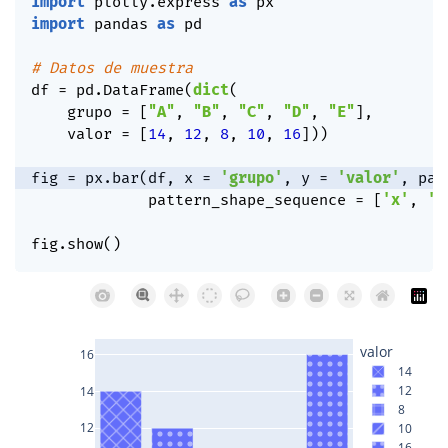
import
 plotly
.
express 
as
import
 pandas 
as
 pd

# Datos de muestra
df 
=
 pd
.
DataFrame
(
dict
(
    grupo 
=
[
"A"
,
"B"
,
"C"
,
"D"
,
"E"
]
,
    valor 
=
[
14
,
12
,
8
,
10
,
16
]
)
)
fig 
=
 px
.
bar
(
df
,
 x 
=
'grupo'
,
 y 
=
'valor'
,
 pat
             pattern_shape_sequence 
=
[
'x'
,
'.
fig
.
show
(
)
valor
16
14
12
14
8
12
10
16