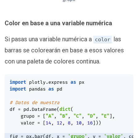
Color en base a una variable numérica
Si pasas una variable numérica a
las
color
barras se colorearán en base a esos valores
con una paleta de colores continua.
import
 plotly
.
express 
as
import
 pandas 
as
 pd

# Datos de muestra
df 
=
 pd
.
DataFrame
(
dict
(
    grupo 
=
[
"A"
,
"B"
,
"C"
,
"D"
,
"E"
]
,
    valor 
=
[
14
,
12
,
8
,
10
,
16
]
)
)
fig 
=
 px
.
bar
(
df
,
 x 
=
'grupo'
,
 y 
=
'valor'
,
 col