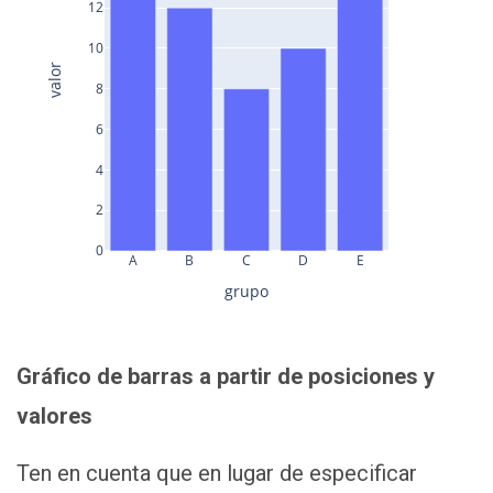
12
10
valor
8
6
4
2
0
A
B
C
D
E
grupo
Gráfico de barras a partir de posiciones y
valores
Ten en cuenta que en lugar de especificar