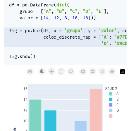
df 
=
 pd
.
DataFrame
(
dict
(
    grupo 
=
[
"A"
,
"B"
,
"C"
,
"D"
,
"E"
]
,
    valor 
=
[
14
,
12
,
8
,
10
,
16
]
)
)
fig 
=
 px
.
bar
(
df
,
 x 
=
'grupo'
,
 y 
=
'valor'
,
 col
             color_discrete_map 
=
{
'A'
:
'#7FD4
'D'
:
'#ACD0
fig
.
show
(
)
grupo
16
A
B
14
C
12
D
E
10
valor