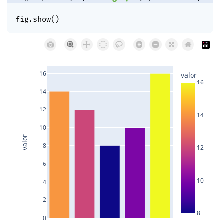
fig
.
show
(
)
16
valor
16
14
12
14
10
valor
8
12
6
10
4
2
8
0