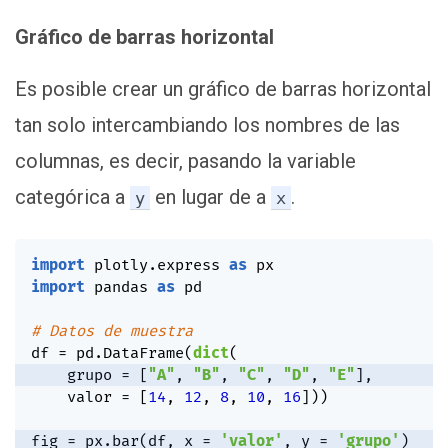
Gráfico de barras horizontal
Es posible crear un gráfico de barras horizontal
tan solo intercambiando los nombres de las
columnas, es decir, pasando la variable
categórica a
en lugar de a
.
y
x
import
 plotly
.
express 
as
import
 pandas 
as
 pd

# Datos de muestra
df 
=
 pd
.
DataFrame
(
dict
(
    grupo 
=
[
"A"
,
"B"
,
"C"
,
"D"
,
"E"
]
,
    valor 
=
[
14
,
12
,
8
,
10
,
16
]
)
)
fig 
=
 px
.
bar
(
df
,
 x 
=
'valor'
,
 y 
=
'grupo'
)