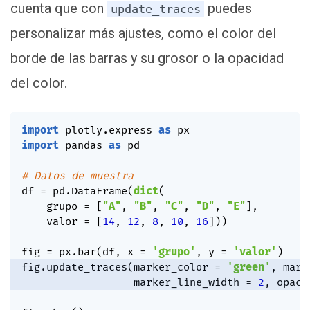
cuenta que con
puedes
update_traces
personalizar más ajustes, como el color del
borde de las barras y su grosor o la opacidad
del color.
import
 plotly
.
express 
as
import
 pandas 
as
 pd

# Datos de muestra
df 
=
 pd
.
DataFrame
(
dict
(
    grupo 
=
[
"A"
,
"B"
,
"C"
,
"D"
,
"E"
]
,
    valor 
=
[
14
,
12
,
8
,
10
,
16
]
)
)
fig 
=
 px
.
bar
(
df
,
 x 
=
'grupo'
,
 y 
=
'valor'
)
fig
.
update_traces
(
marker_color 
=
'green'
,
 mark
                  marker_line_width 
=
2
,
 opaci