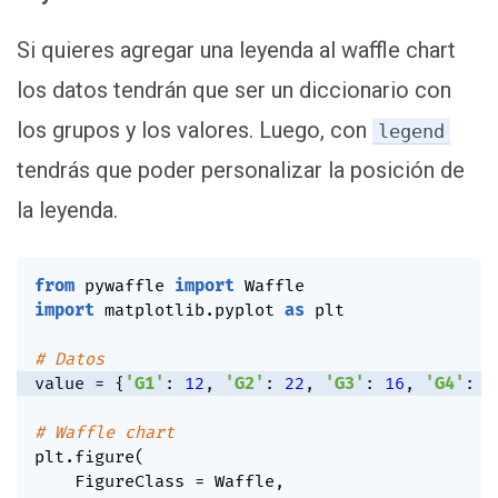
Si quieres agregar una leyenda al waffle chart
los datos tendrán que ser un diccionario con
los grupos y los valores. Luego, con
legend
tendrás que poder personalizar la posición de
la leyenda.
from
 pywaffle 
import
import
 matplotlib
.
pyplot 
as
 plt

# Datos
value 
=
{
'G1'
:
12
,
'G2'
:
22
,
'G3'
:
16
,
'G4'
:
3
# Waffle chart
plt
.
figure
(
    FigureClass 
=
 Waffle
,