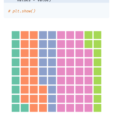
    values 
=
 value
)
# plt.show()