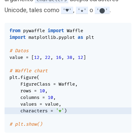
Unicode, tales como
,
o
.
'♥'
'★'
'⬤'
from
 pywaffle 
import
import
 matplotlib
.
pyplot 
as
 plt

# Datos
value 
=
[
12
,
22
,
16
,
38
,
12
]
# Waffle chart
plt
.
figure
(
    FigureClass 
=
 Waffle
,
    rows 
=
10
,
    columns 
=
10
,
    values 
=
 value
,
    characters 
=
'♥'
)
# plt.show()