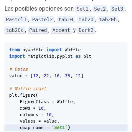
Las posibles opciones son
,
,
,
Set1
Set2
Set3
,
,
,
,
,
Pastel1
Pastel2
tab10
tab20
tab20b
,
,
y
.
tab20c
Paired
Accent
Dark2
from
 pywaffle 
import
import
 matplotlib
.
pyplot 
as
 plt

# Datos
value 
=
[
12
,
22
,
16
,
38
,
12
]
# Waffle chart
plt
.
figure
(
    FigureClass 
=
 Waffle
,
    rows 
=
10
,
    columns 
=
10
,
    values 
=
 value
,
    cmap_name 
=
'Set1'
)