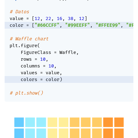
# Datos
value 
=
[
12
,
22
,
16
,
38
,
12
]
color 
=
[
"#66CCFF"
,
"#99EEFF"
,
"#FFEE99"
,
"#FF
# Waffle chart
plt
.
figure
(
    FigureClass 
=
 Waffle
,
    rows 
=
10
,
    columns 
=
10
,
    values 
=
 value
,
    colors 
=
 color
)
# plt.show()