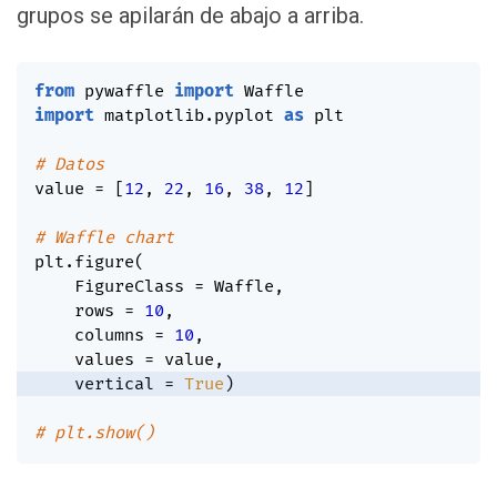
grupos se apilarán de abajo a arriba.
from
 pywaffle 
import
import
 matplotlib
.
pyplot 
as
 plt

# Datos
value 
=
[
12
,
22
,
16
,
38
,
12
]
# Waffle chart
plt
.
figure
(
    FigureClass 
=
 Waffle
,
    rows 
=
10
,
    columns 
=
10
,
    values 
=
 value
,
    vertical 
=
True
)
# plt.show()