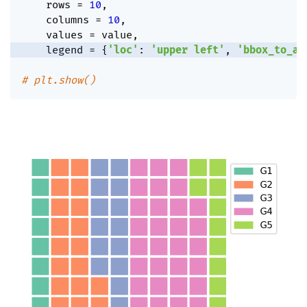
    rows 
=
10
,
    columns 
=
10
,
    values 
=
 value
,
    legend 
=
{
'loc'
:
'upper left'
,
'bbox_to_an
# plt.show()