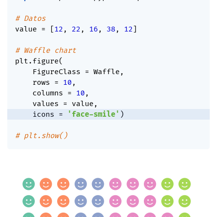
# Datos
value 
=
[
12
,
22
,
16
,
38
,
12
]
# Waffle chart
plt
.
figure
(
    FigureClass 
=
 Waffle
,
    rows 
=
10
,
    columns 
=
10
,
    values 
=
 value
,
    icons 
=
'face-smile'
)
# plt.show()