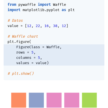
from
 pywaffle 
import
import
 matplotlib
.
pyplot 
as
 plt

# Datos
value 
=
[
12
,
22
,
16
,
38
,
12
]
# Waffle chart
plt
.
figure
(
    FigureClass 
=
 Waffle
,
    rows 
=
5
,
    columns 
=
5
,
    values 
=
 value
)
# plt.show()