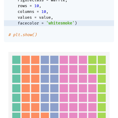
    FigureClass 
=
 Waffle
,
    rows 
=
10
,
    columns 
=
10
,
    values 
=
 value
,
    facecolor 
=
'whitesmoke'
)
# plt.show()