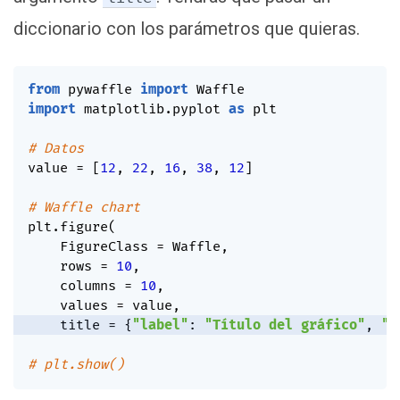
diccionario con los parámetros que quieras.
from
 pywaffle 
import
import
 matplotlib
.
pyplot 
as
 plt

# Datos
value 
=
[
12
,
22
,
16
,
38
,
12
]
# Waffle chart
plt
.
figure
(
    FigureClass 
=
 Waffle
,
    rows 
=
10
,
    columns 
=
10
,
    values 
=
 value
,
    title 
=
{
"label"
:
"Título del gráfico"
,
"l
# plt.show()