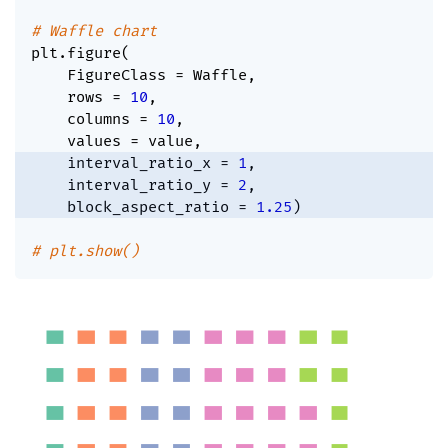
# Waffle chart
plt
.
figure
(
    FigureClass 
=
 Waffle
,
    rows 
=
10
,
    columns 
=
10
,
    values 
=
 value
,
    interval_ratio_x 
=
1
,
    interval_ratio_y 
=
2
,
    block_aspect_ratio 
=
1.25
)
# plt.show()