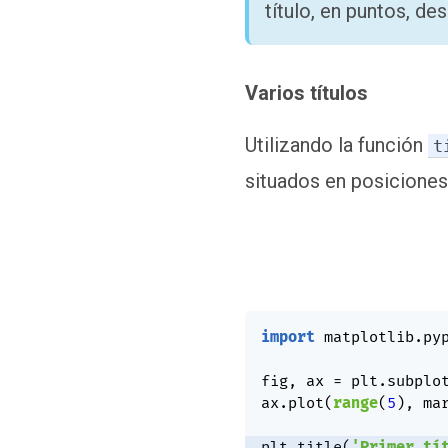
título, en puntos, de
Varios títulos
Utilizando la función
t
situados en posiciones 
import
 matplotlib
.
py
fig
,
 ax 
=
 plt
.
subplo
ax
.
plot
(
range
(
5
)
,
 ma
plt
.
title
(
'Primer tí