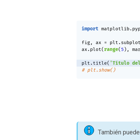
import
 matplotlib
.
py
fig
,
 ax 
=
 plt
.
subplo
ax
.
plot
(
range
(
5
)
,
 ma
plt
.
title
(
'Título de
# plt.show()
También puedes