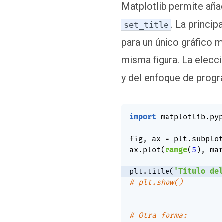
Matplotlib permite añad
. La princip
set_title
para un único gráfico m
misma figura. La elecc
y del enfoque de progr
import
 matplotlib
.
py
fig
,
 ax 
=
 plt
.
subplo
ax
.
plot
(
range
(
5
)
,
 ma
plt
.
title
(
'Título de
# plt.show()
# Otra forma: