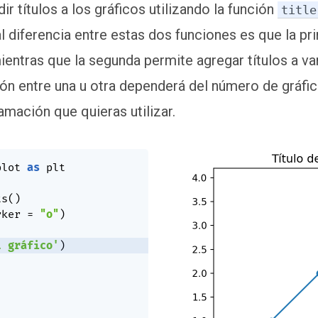
ir títulos a los gráficos utilizando la función
title
al diferencia entre estas dos funciones es que la pr
ientras que la segunda permite agregar títulos a var
ión entre una u otra dependerá del número de gráfic
amación que quieras utilizar.
plot 
as
 plt

ts
(
)
rker 
=
"o"
)
l gráfico'
)