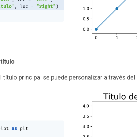
ítulo'
,
 loc 
=
"right"
)
título
l título principal se puede personalizar a través d
plot 
as
 plt
