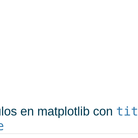
ti
ulos en matplotlib con
e