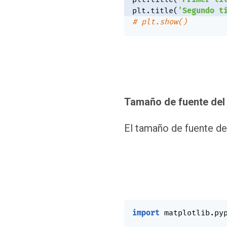
plt
.
title
(
'Segundo t
# plt.show()
Tamaño de fuente del 
El tamaño de fuente de
import
 matplotlib
.
py