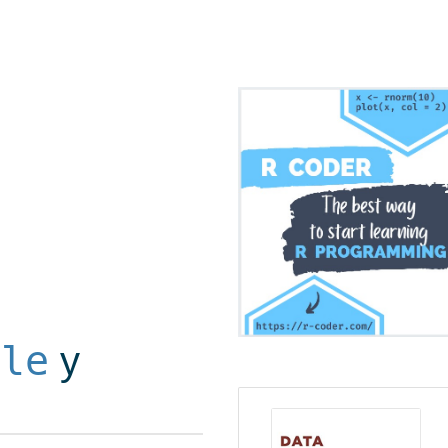
tle
y