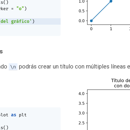
ts
(
)
rker 
=
"o"
)
 del gráfico'
)
as
ando
podrás crear un título con múltiples líneas 
\n
plot 
as
 plt

ts
(
)