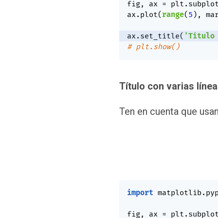
fig
,
 ax 
=
 plt
.
subplo
ax
.
plot
(
range
(
5
)
,
 ma
ax
.
set_title
(
'Título
# plt.show()
Título con varias líne
Ten en cuenta que us
import
 matplotlib
.
py
fig
,
 ax 
=
 plt
.
subplo