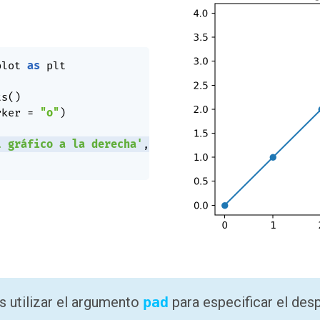
plot 
as
 plt

ts
(
)
rker 
=
"o"
)
l gráfico a la derecha'
,
 loc 
=
"right"
)
 utilizar el argumento
pad
para especificar el des