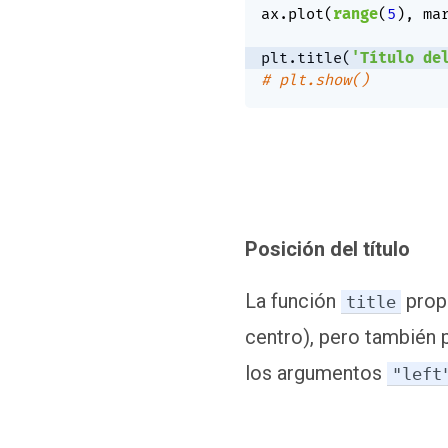
ax
.
plot
(
range
(
5
)
,
 ma
plt
.
title
(
'Título de
# plt.show()
Posición del título
La función
prop
title
centro), pero también p
los argumentos
"left