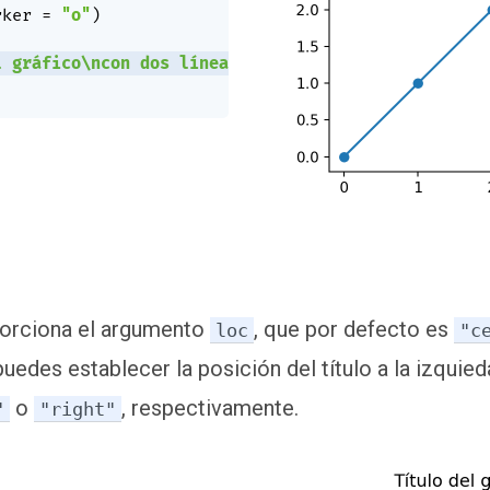
rker 
=
"o"
)
l gráfico\ncon dos líneas'
)
orciona el argumento
, que por defecto es
loc
"c
uedes establecer la posición del título a la izquied
o
, respectivamente.
"
"right"