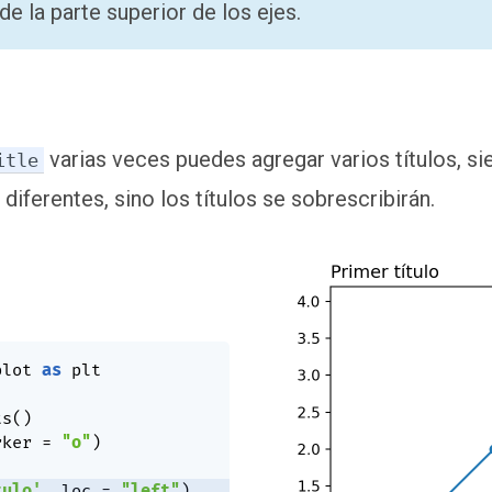
sde la parte superior de los ejes.
varias veces puedes agregar varios títulos, s
itle
diferentes, sino los títulos se sobrescribirán.
plot 
as
 plt

ts
(
)
rker 
=
"o"
)
tulo'
,
 loc 
=
"left"
)