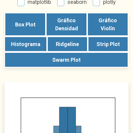
matplotlib
seaborn
plotly
Gráfico
Gráfico
Box Plot
Densidad
Violín
Histograma
Ridgeline
Strip Plot
Swarm Plot